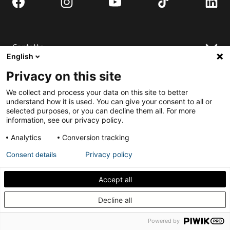
Contatto
English
Richiedi porta completa.
Privacy on this site
Dove comprare
Installare
Contattaci
We collect and process your data on this site to better
FAQ
understand how it is used. You can give your consent to all or
selected purposes, or you can decline them all. For more
Installare
Ingaggiare
information, see our privacy policy.
Download
Candidati per il Best Pivot Door Contest
Richiedi porta completa.
Analytics
Conversion tracking
Privacy policy
Consent details
Politica sulla Riservatezza
Termini & Condizioni
Accept all
Scopri come sigillare acusticamente la tua porta a
Decline all
bilico interna
Italiano
Powered by