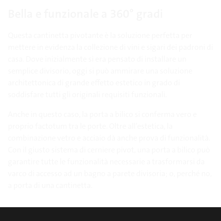
Bella e funzionale a 360° gradi
Questa cantinetta pivotante è la soluzione perfetta per
mettere in evidenza la collezione di vini e sigari dei padroni di
casa. Dove inizialmente si era pensato di installare un
semplice divisorio, oggi si può ammirare una soluzione
architettonica di grande effetto estetico in grado di
soddisfare tutti gli originali requisiti funzionali.
Anche in questo caso, la porta a bilico si conferma vero e
proprio factotum tra le porte. Oltre all’estetica, la
combinazione vetro e acciaio dà anche prova di funzionalità.
Con il giusto sistema di cerniere pivot, una porta a bilico può
garantire tutte le funzionalità necessarie a trasformarsi da
varco di accesso ad un bagno a parete divisoria; o, perché no,
a porta di una cantinetta.