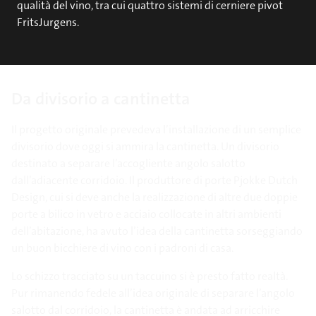
qualità del vino, tra cui quattro sistemi di cerniere pivot
FritsJurgens.
Da divisorio a cantinetta
Il progetto originale prevedeva l’installazione di un semplice
divisorio dove oggi si ammira la cantinetta. Un divisorio
destinato a separare l’accogliente angolo salotto
dall’adiacente corridoio. Il produttore di porte Pjokke Dutch
Design, cui si deve anche la realizzazione di altre due doppie
porte a bilico in vetro e acciaio collocate in altri ambienti
dell’abitazione, ha avuto l’idea della cantinetta sorseggiando
un buon bicchiere di vino con i padroni di casa.
Lo schizzo tracciato su un taccuino si è presto fatto realtà.
Pur rimanendo fedele all’idea originale di separare l’angolo
salotto dal corridoio, la cantinetta è andata ad arricchire