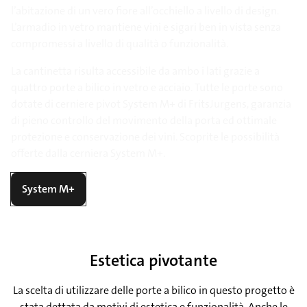
l’abitazione di un vero fiore all’occhiello a livello di design.
L’armadio in vetro mantiene vini e sigari ben in vista senza
compromessi a livello di qualità o funzionalità.
La cantinetta risulta accessibile da ambo i lati grazie a
quattro porte a bilico in vetro e acciaio. Tutte le porte sono
dotate di cerniere pivot System M+ di FritsJurgens, garanzia
di pieno controllo del movimento della porta ed ottimale
protezione e conservazione dei vini. Scoprite le possibilità
offerte dalla cerniera System M+.
System M+
Estetica pivotante
La scelta di utilizzare delle porte a bilico in questo progetto è
stata dettata da motivi di estetica e funzionalità. Anche le