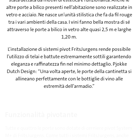
altre porte a bilico presenti nell’abitazione sono realizzate in
vetro e acciaio. Ne nasce un’unità stilistica che fa da fil rouge
tra i vari ambienti della casa. I vini fanno bella mostra di sé
attraverso le porte a bilico in vetro alte quasi 2,5 m e larghe
1,20 m.
L’installazione di sistemi pivot FritsJurgens rende possibile
l’utilizzo di telai e battute estremamente sottili garantendo
eleganza e raffinatezza fin nel minimo dettaglio. Pjokke
Dutch Design: “Una volta aperte, le porte della cantinetta si
allineano perfettamente con le bottiglie di vino alle
estremità dell’armadio.”
Funzionalità pivotante
Tutte e quattro le porte sono dotate di cerniere pivot System
M+ di FritsJurgens. Come tutti i sistemi FritsJurgens, anche