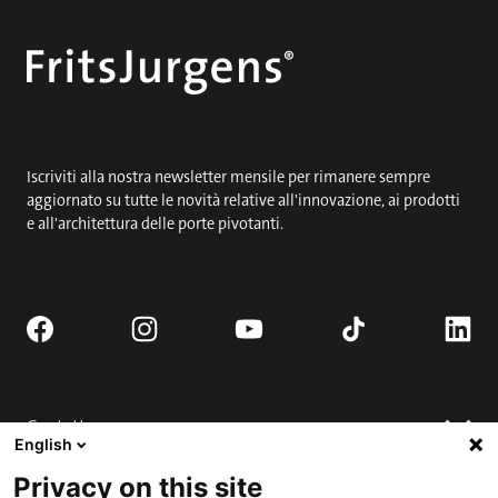
Iscriviti alla nostra newsletter mensile per rimanere sempre
aggiornato su tutte le novità relative all'innovazione, ai prodotti
e all'architettura delle porte pivotanti.
Contatto
English
Richiedi porta completa.
Privacy on this site
Dove comprare