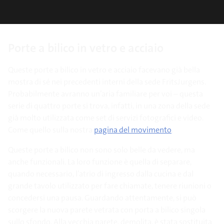
Porte a bilico in vetro e acciaio
Queste porte a bilico in vetro e acciaio facevano già bella
mostra di sé nei precedenti interni della sede FritsJurgens.
Probabilmente avranno un’aria familiare per voi – questa
serie di quattro porte si trova, infatti, in una zona della sede
già molto utilizzata come set di servizi fotografici e video.
Come quello sulla nostra
pagina del movimento
.
Queste porte a bilico non sono solo belle da vedere, ma
anche funzionali. La loro funzione è quella di separare,
quando necessario, l’atrio di ingresso dalla cucina e dal
grande tavolo utilizzato per fare chiamate, tenere riunioni o
concedersi una pausa. Guardando attentamente, si può
scorgere la nuova parete vetrata con porta a bilico singola
sullo sfondo. Alla vecchia parete, demolita, è stata sostituita