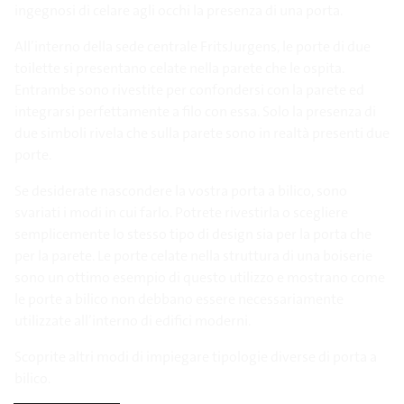
ingegnosi di celare agli occhi la presenza di una porta.
All’interno della sede centrale FritsJurgens, le porte di due
toilette si presentano celate nella parete che le ospita.
Entrambe sono rivestite per confondersi con la parete ed
integrarsi perfettamente a filo con essa. Solo la presenza di
due simboli rivela che sulla parete sono in realtà presenti due
porte.
Se desiderate nascondere la vostra porta a bilico, sono
svariati i modi in cui farlo. Potrete rivestirla o scegliere
semplicemente lo stesso tipo di design sia per la porta che
per la parete. Le porte celate nella struttura di una boiserie
sono un ottimo esempio di questo utilizzo e mostrano come
le porte a bilico non debbano essere necessariamente
utilizzate all’interno di edifici moderni.
Scoprite altri modi di impiegare tipologie diverse di porta a
bilico.