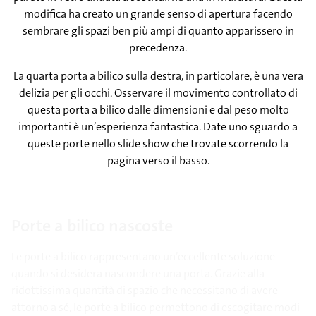
modifica ha creato un grande senso di apertura facendo
sembrare gli spazi ben più ampi di quanto apparissero in
precedenza.
La quarta porta a bilico sulla destra, in particolare, è una vera
delizia per gli occhi. Osservare il movimento controllato di
questa porta a bilico dalle dimensioni e dal peso molto
importanti è un’esperienza fantastica. Date uno sguardo a
queste porte nello slide show che trovate scorrendo la
pagina verso il basso.
Porte a bilico nascoste
Le porte a bilico rappresentano un’eccellente soluzione
quando si desidera nascondere una porta. Grazie alla
ridottissima quantità di spazio che necessitano di avere
attorno a sé, le porte a bilico permettono di escogitare modi