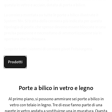
questa in vetro e acciaio, dotata di porta a bilico.
La cerniera montata su tutte le porte a bilico illustrate è
System M+. Si tratta della cerniera più indicata per questa
tipologia di porte, che spesso devono essere bloccate in una
precisa posizione e necessitano di ammortizzazione sia in
apertura che in chiusura.
Scoprite tutti i sistemi di cerniere pivot FritsJurgens.
Prodotti
Porte a bilico in vetro e legno
Al primo piano, si possono ammirare sei porte a bilico in
vetro con telaio in legno. Tre di esse fanno parte di una
parete in vetro andata a sostituirne una in muratura. Questa