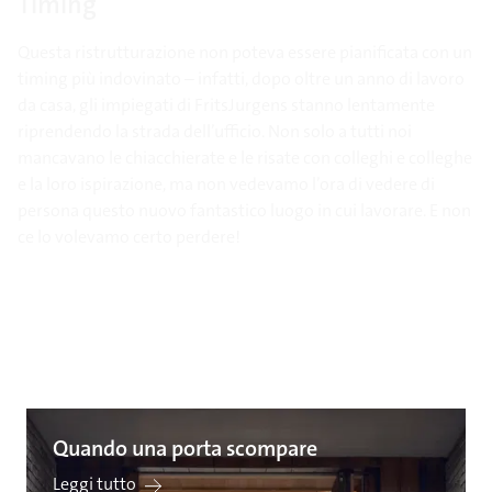
Timing
Questa ristrutturazione non poteva essere pianificata con un
timing più indovinato – infatti, dopo oltre un anno di lavoro
da casa, gli impiegati di FritsJurgens stanno lentamente
riprendendo la strada dell’ufficio. Non solo a tutti noi
mancavano le chiacchierate e le risate con colleghi e colleghe
e la loro ispirazione, ma non vedevamo l’ora di vedere di
persona questo nuovo fantastico luogo in cui lavorare. E non
ce lo volevamo certo perdere!
Quando una porta scompare
Leggi tutto