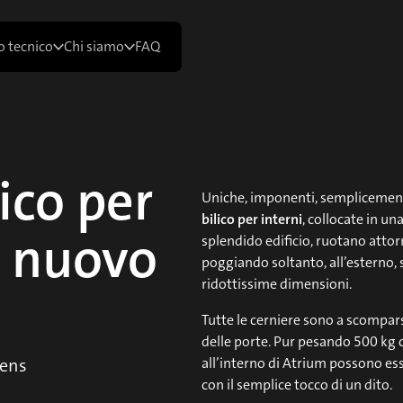
 tecnico
Chi siamo
FAQ
lico per
Uniche, imponenti, semplicemen
bilico per interni
, collocate in un
Il nuovo
splendido edificio, ruotano attor
poggiando soltanto, all’esterno, 
ridottissime dimensioni.
Tutte le cerniere sono a scompar
delle porte. Pur pesando 500 kg ci
gens
all’interno di Atrium possono e
con il semplice tocco di un dito.