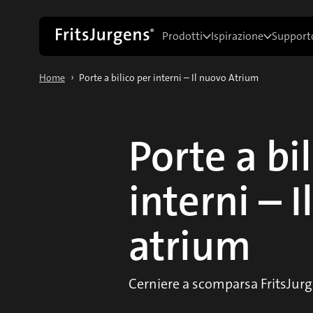
Prodotti
Ispirazione
Supporto
›
Home
Porte a bilico per interni – Il nuovo Atrium
Porte a bi
interni – 
atrium
Cerniere a scomparsa FritsJur