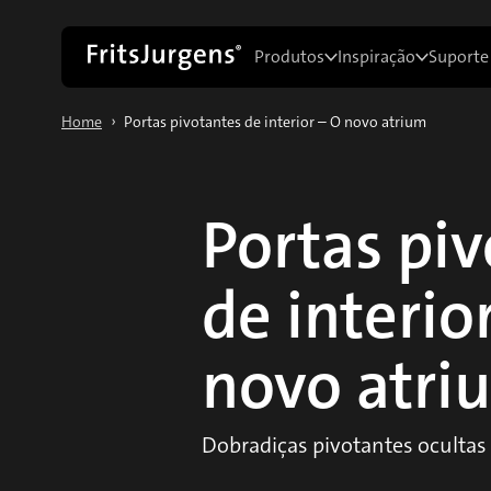
Produtos
Inspiração
Suporte
›
Home
Portas pivotantes de interior – O novo atrium
Portas pi
de interio
novo atri
Dobradiças pivotantes ocultas 