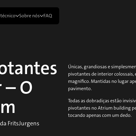
 técnico
Sobre nós
FAQ
votantes
Únicas, grandiosas e simplesmen
pivotantes de interior colossais
r – O
magnífico. Mantidas no lugar a
pavimento.
um
Todas as dobradiças estão invisi
pivotantes no Atrium building p
tocando apenas com um dedo.
da FritsJurgens