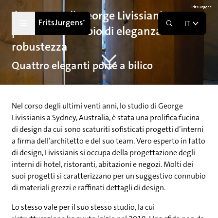
Il progetto di George Livissianis:
IT
perfetto connubio di eleganza e
robustezza
Quattro eleganti porte a bilico
Nel corso degli ultimi venti anni, lo studio di George
Livissianis a Sydney, Australia, è stata una prolifica fucina
di design da cui sono scaturiti sofisticati progetti d’interni
a firma dell’architetto e del suo team. Vero esperto in fatto
di design, Livissianis si occupa della progettazione degli
interni di hotel, ristoranti, abitazioni e negozi. Molti dei
suoi progetti si caratterizzano per un suggestivo connubio
di materiali grezzi e raffinati dettagli di design.
Lo stesso vale per il suo stesso studio, la cui