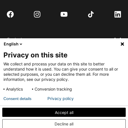
Contact
English
Demander un devis
Privacy on this site
Où acheter
Installer
We collect and process your data on this site to better
Contactez-nous
FAQ
understand how it is used. You can give your consent to all or
selected purposes, or you can decline them all. For more
Installation de porte pivotante
S'engager
information, see our privacy policy.
Téléchargements
Soumettez-vous au Best Pivot Door Contest
Analytics
Conversion tracking
Demander une porte complète.
Privacy policy
Consent details
Politique de Confidentialité
Conditions Générales
Accept all
Comment isoler acoustiquement votre porte
Decline all
pivotante intérieure