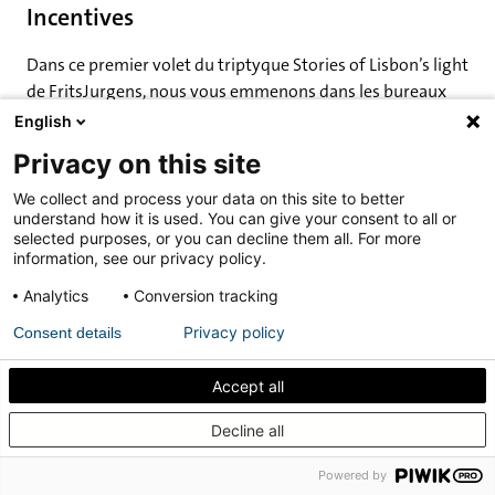
Incentives
Dans ce premier volet du triptyque Stories of Lisbon’s light
de FritsJurgens, nous vous emmenons dans les bureaux
baignés de soleil de Carrot Incentives. La ville connue pour
English
ses rues étroites et escarpées et sa musique de fado
Privacy on this site
baigne dans un type de lumière du jour caractéristique :
elle se reflète sur le fleuve Tage.
We collect and process your data on this site to better
understand how it is used. You can give your consent to all or
selected purposes, or you can decline them all. For more
Dix portes pivotantes en acier et verre contrôlent cette
information, see our privacy policy.
lumière naturelle dans l'espace de travail de Carrot
Incentives du lever au coucher du soleil, créant un
Analytics
Conversion tracking
environnement de travail agréable toute la journée.
Privacy policy
Consent details
Découvrir l'article
Accept all
Comment isoler acoustiquement votre porte
Decline all
pivotante intérieure
Powered by