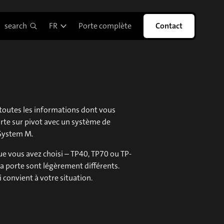
search
FR
Porte complète
Contact
toutes les informations dont vous
orte sur pivot avec un système de
 System M.
ue vous avez choisi – TP40, TP70 ou TP-
e la porte sont légèrement différents.
i convient à votre situation.