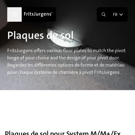
FR
Plaques de sol
FritsJurgens offers various floor plates to match the pivot
hinge of your choice and the design of your pivot door.
Regardez les différentes options de forme et de matériau
pour chaque système de charnière à pivot FritsJurgens.
Plaques de sol pour System M/M+/Fx