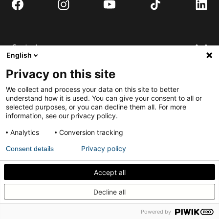
Contact
English
Demander un devis
Privacy on this site
Où acheter
Installer
We collect and process your data on this site to better
Contactez-nous
FAQ
understand how it is used. You can give your consent to all or
selected purposes, or you can decline them all. For more
Installation de porte pivotante
S'engager
information, see our privacy policy.
Téléchargements
Soumettez-vous au Best Pivot Door Contest
Analytics
Conversion tracking
Demander une porte complète.
Privacy policy
Consent details
Politique de Confidentialité
Conditions Générales
Accept all
Comment isoler acoustiquement votre porte
Decline all
pivotante intérieure
Français
Powered by