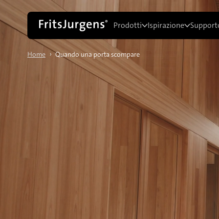
Prodotti
Ispirazione
Supporto
›
Home
Quando una porta scompare