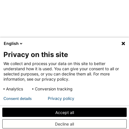
English
Privacy on this site
We collect and process your data on this site to better
understand how it is used. You can give your consent to all or
selected purposes, or you can decline them all. For more
information, see our privacy policy.
Als een deur verdwijnt
Analytics
Conversion tracking
Privacy policy
Consent details
Max Verhoeven van Studio Massimo
Accept all
bouwt een kantoor dat je binnengaat
Ontdek hoe u uw binnendeur akoestisch kunt
als een boom
Decline all
afdichten