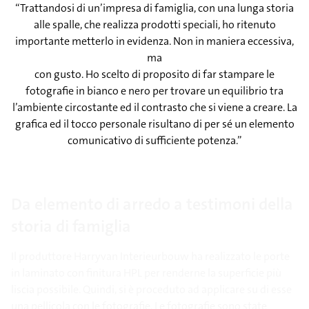
“Trattandosi di un’impresa di famiglia, con una lunga storia
alle spalle, che realizza prodotti speciali, ho ritenuto
importante metterlo in evidenza. Non in maniera eccessiva,
ma
con gusto. Ho scelto di proposito di far stampare le
fotografie in bianco e nero per trovare un equilibrio tra
l’ambiente circostante ed il contrasto che si viene a creare. La
grafica ed il tocco personale risultano di per sé un elemento
comunicativo di sufficiente potenza.”
Da elemento di arredo a testimoni della
storia di famiglia
Il produttore Harryvan Interieurbouw ha realizzato le porte
in laminato con finitura HPL per renderne la superficie più
liscia possibile. Quindi, si è proceduto ad applicare su di esse
una pellicola con le fotografie. Le fotografie sono state