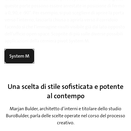
queste porte possono essere arrestate in posizione di fermo
a 0, 90, e -90°. Per esempio, si può scegliere di aprire la porta
verso l’interno, lasciarla chiusa o aprirla verso il corridoio
facendo sì che l’immagine risulti visibile già dal lato opposto
dell’ufficio open-space. Scoprite di più sulle diverse possibili
applicazioni della cerniera pivot System M.
System M
Una scelta di stile sofisticata e potente
al contempo
Marjan Bulder, architetto d’interni e titolare dello studio
BuroBulder, parla delle scelte operate nel corso del processo
creativo.