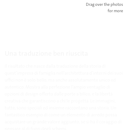
Drag over the photos
for more
Una traduzione ben riuscita
Il risultato che nasce dalla traduzione della storia di
quest’impresa di famiglia nell’architettura d’interni dei suoi
uffici non è solo bello, ma anche assolutamente unico ed
autentico. Mostra alla perfezione l’ampio ventaglio di
opzioni di design offerto dalle porte a bilico, e la libertà
creativa che garantiscono a chi le progetta. Le immagini,
tutte, sono speciali ed insieme raccontano una storia. Un
fantastico esempio di come un elemento di arredo possa
acquistare un grande valore aggiunto, se si ha il coraggio di
pensare al di fuori degli schemi.