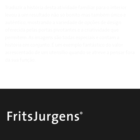
Traduzir a história desta atividade familiar para o interior
levou a um resultado não só bonito mas também único e
autêntico, mostrando a variedade de opções de design
oferecida pelas portas pivotantes e a criatividade que
permitem. As imagens são todas especiais e contam a
história em conjunto. É um exemplo fantástico do valor
acrescentado de um utensílio quando se atreve a pensar fora
da sua função.