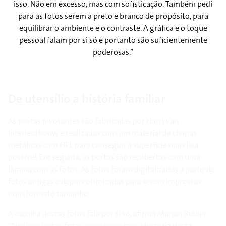
isso. Não em excesso, mas com sofisticação. Também pedi
para as fotos serem a preto e branco de propósito, para
equilibrar o ambiente e o contraste. A gráfica e o toque
pessoal falam por si só e portanto são suficientemente
poderosas.”
De utensílio a história familiar
As portas pivotantes são fabricadas por Harryvan
Interieurbouw e realizadas com um material de chapas
metálicas com HPL para conseguir a superfície mais lisa
possível. Em seguida, as portas são recobertas com uma
lâmina com as fotos. As fotos foram digitalizadas a partir de
fotos antigas e depois otimizadas para serem impressas
num formato tamanho.
A escolha destas fotos fala por si só, afirma Marjan Bulder.
“Adicionei estas fotas porque contam a história desta