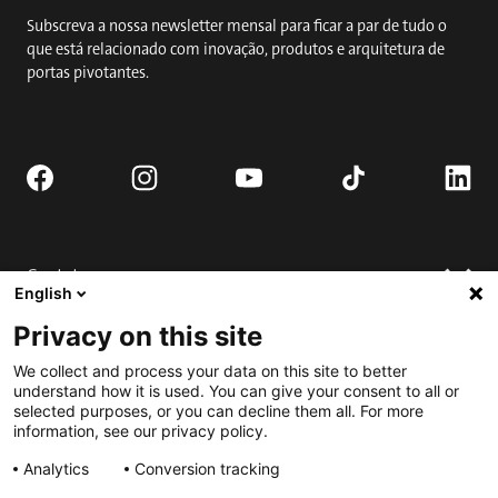
Subscreva a nossa newsletter mensal para ficar a par de tudo o
que está relacionado com inovação, produtos e arquitetura de
portas pivotantes.
Contato
English
Solicitar orçamento
Privacy on this site
Onde comprar
Suporte técnico
We collect and process your data on this site to better
Contate-nos
FAQ
understand how it is used. You can give your consent to all or
selected purposes, or you can decline them all. For more
Instalação
Envolver
information, see our privacy policy.
Transferências
Inscreva-se no Best Pivot Door Contest
Analytics
Conversion tracking
Solicite uma porta completa