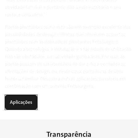
atividade familiar e portanto dão a este escritório o seu
rosto, e uma alma.”
Portas pivotantes como esta são um exemplo excelente das
possibilidades de design infinitas que oferecem as portas
pivotantes com as dobradiças pivotantes FritsJurgens.
Quando a tecnologia, a instalação e a facilidade de utilização
não são obstáculos, a criatividade ganha asas. Por isso, as
portas passam de ser utensílios do dia a dia a verdadeiras
afirmações de design, ou, neste caso, portadoras de uma
história familiar. Descubra outras aplicações possíveis em
combinação com um sistema FritsJurgens.
Aplicações
Transparência