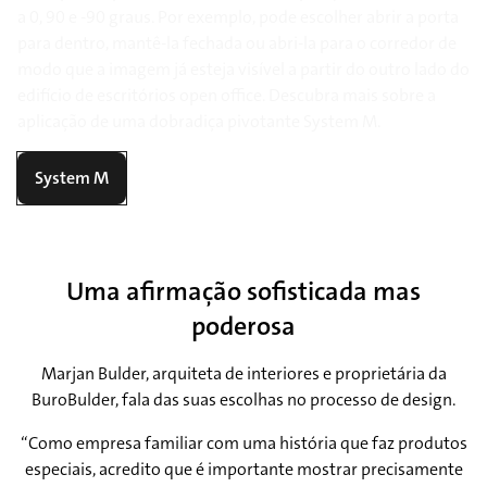
a 0, 90 e -90 graus. Por exemplo, pode escolher abrir a porta
para dentro, mantê-la fechada ou abri-la para o corredor de
modo que a imagem já esteja visível a partir do outro lado do
edifício de escritórios open office. Descubra mais sobre a
aplicação de uma dobradiça pivotante System M.
System M
Uma afirmação sofisticada mas
poderosa
Marjan Bulder, arquiteta de interiores e proprietária da
BuroBulder, fala das suas escolhas no processo de design.
“Como empresa familiar com uma história que faz produtos
especiais, acredito que é importante mostrar precisamente