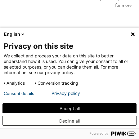
for more
English
El sistema adecuado para su puerta
Privacy on this site
pivotante interior
We collect and process your data on this site to better
understand how it is used. You can give your consent to all or
¿Qué sistema se adapta a su puerta?
selected purposes, or you can decline them all. For more
information, see our privacy policy.
Analytics
Conversion tracking
Privacy policy
Consent details
Accept all
Decline all
Powered by