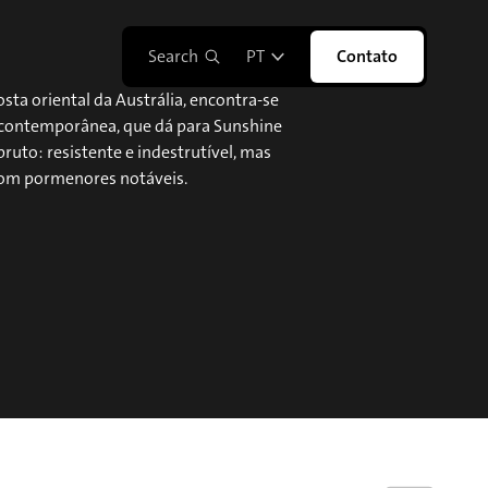
Search
PT
Contato
sta oriental da Austrália, encontra-se
a contemporânea, que dá para Sunshine
uto: resistente e indestrutível, mas
com pormenores notáveis.