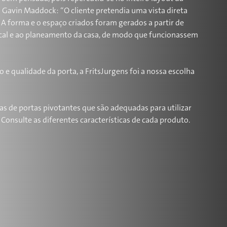
o Gavin Maddock: “O cliente pretendia uma vista direta
 A forma e o espaço criados foram gerados a partir de
ocal e ao planeamento da casa, de modo que funcionassem
e qualidade da porta, a FritsJurgens foi a nossa escolha
as de portas pivotantes que são adequadas para utilizar
 Consulte as diferentes características de cada produto.