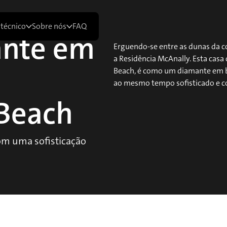
 técnico
Sobre nós
FAQ
nte em
Erguendo-se entre as dunas da co
a Residência McAnally. Esta cas
Beach, é como um diamante em br
ao mesmo tempo sofisticado e 
Beach
om uma sofisticação