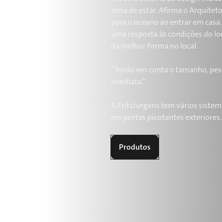
zona de estar. Afirma o Arquitet
para o oceano ao entrar em casa.
uma resposta às condições do l
da melhor forma no local.
“Tendo em conta o tamanho, peso 
imediata.”
A FritsJurgens tem vários sistem
em portas pivotantes exteriores.
Produtos