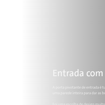
Entrada com 
A porta pivotante de entrada é t
uma parede inteira para dar as b
Foi uma escolha de design muito 