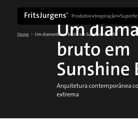
Produtos
Inspiração
Suporte
Um diama
›
Home
Um diamante em bruto em Sunshine Beach
bruto em
Sunshine 
Arquitetura contemporânea c
extrema