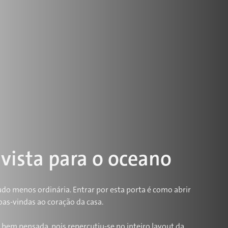
vista para o oceano
udo menos ordinária. Entrar por esta porta é como abrir
oas-vindas ao coração da casa.
bem pensada, pois repercutiu-se no inteiro layout da