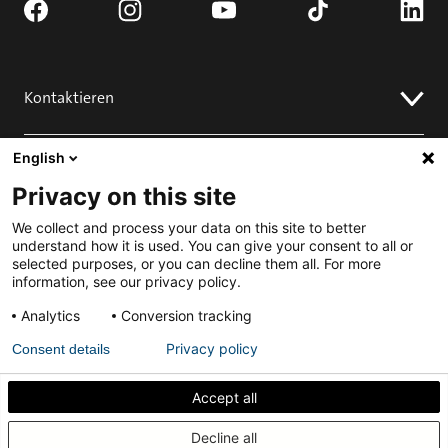
Kontaktieren
Fordern Sie ein Angebot an
English
Verkaufstellen
Installieren
Kontakt
Privacy on this site
FAQ
Installation
Engagieren
We collect and process your data on this site to better
understand how it is used. You can give your consent to all or
Herunterladen
selected purposes, or you can decline them all. For more
Projekt einreichen für Best Pivot Door Contest
Komplette Tür anfordern
information, see our privacy policy.
Analytics
Conversion tracking
Datenschutzrichtlinie
Allgemeine
Geschäftsbedingungen
Privacy policy
Consent details
Impressum
Accept all
Erfahren Sie, wie Sie Ihre Innendrehtür akustisch
Decline all
abdichten können.