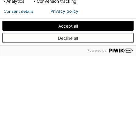
Analytics
Conversion tracking
Privacy policy
Consent details
Accept all
Erfahren Sie, wie Sie Ihre Innendrehtür akustisch
Decline all
abdichten können.
Powered by