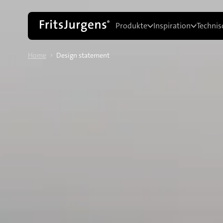
Produkte
Inspiration
Technis
›
Home
Design statement