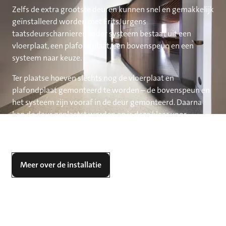
Zelfs de extra grootste deuren kunnen snel en gemakkelijk
geïnstalleerd worden met FritsJurgens
taatsdeurscharnieren. Ieder systeem bestaat uit een
vloerplaat, een plafondplaat, een bovenspeun en een
systeem naar keuze.
Ter plaatse hoeven slechts nog de vloerplaat en
plafondplaat gemonteerd te worden – de bovenspeun en
het systeem zijn vooraf in de deur gemonteerd. Daarna
kan de deur geplaatst worden en is deze klaar voor
gebruik. Wanneer u voor System M+ kiest kunt u de
beweging van de deur volledig afstellen naar uw voorkeur.
Meer over de installatie