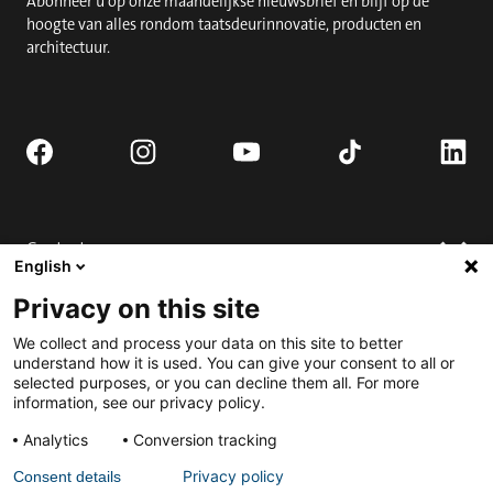
Abonneer u op onze maandelijkse nieuwsbrief en blijf op de
hoogte van alles rondom taatsdeurinnovatie, producten en
architectuur.
Contact
English
Vraag een offerte aan
Privacy on this site
Verkooppunten
Installeer
We collect and process your data on this site to better
Neem contact op
FAQ
understand how it is used. You can give your consent to all or
selected purposes, or you can decline them all. For more
Handleiding
Engage
information, see our privacy policy.
Downloads
Best Pivot Door Contest project indienen
Analytics
Conversion tracking
Volledige deur aanvragen.
Privacy policy
Consent details