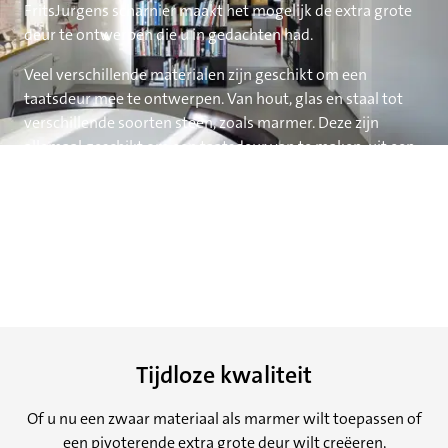
FritsJurgens scharnier maakt het mogelijk de extra grote
deur te ontwerpen die u in gedachten had.
Veel verschillende materialen zijn geschikt om een
taatsdeur mee te ontwerpen. Van hout, glas en staal tot
verschillende soorten steen, zoals marmer. Deze zijn
allemaal geschikt om een taatsdeur van te maken, uit een
enkel materiaal zoals hout of uit een combinatie van
materialen zoals glas en staal. Grote deuren staan garant
voor een bijzondere entree tot een woonhuis of
commercieel gebouw en worden ware design statements
in het interieur.
Tijdloze kwaliteit
Of u nu een zwaar materiaal als marmer wilt toepassen of
een pivoterende extra grote deur wilt creëeren,