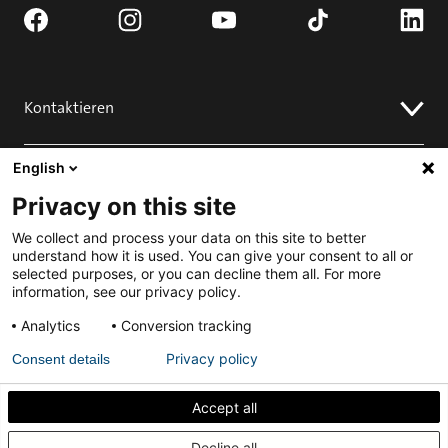
Kontaktieren
Fordern Sie ein Angebot an
English
Verkaufstellen
Installieren
Kontakt
Privacy on this site
FAQ
Installation
Engagieren
We collect and process your data on this site to better
understand how it is used. You can give your consent to all or
Herunterladen
selected purposes, or you can decline them all. For more
Projekt einreichen für Best Pivot Door Contest
Komplette Tür anfordern
information, see our privacy policy.
Analytics
Conversion tracking
Datenschutzrichtlinie
Allgemeine
Geschäftsbedingungen
Privacy policy
Consent details
Impressum
Accept all
Erfahren Sie, wie Sie Ihre Innendrehtür akustisch
Decline all